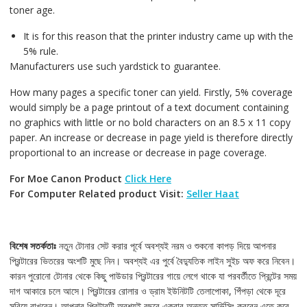
toner age.
It is for this reason that the printer industry came up with the
5% rule.
Manufacturers use such yardstick to guarantee.
How many pages a specific toner can yield. Firstly, 5% coverage
would simply be a page printout of a text document containing
no graphics with little or no bold characters on an 8.5 x 11 copy
paper. An increase or decrease in page yield is therefore directly
proportional to an increase or decrease in page coverage.
For Moe Canon Product
Click Here
For Computer Related product Visit:
Seller Haat
বিশেষ সতর্কতাঃ
নতুন টোনার সেট করার পূর্বে অবশ্যই নরম ও শুকনো কাপড় দিয়ে আপনার
প্রিন্টারের ভিতরের অংশটি মুছে নিন। অবশ্যই এর পুর্বে বৈদ্যুতিক লাইন সুইচ অফ করে নিবেন।
কারন পুরোনো টোনার থেকে কিছু পাউডার প্রিন্টারের গায়ে লেগে থাকে যা পরবর্তীতে প্রিন্টের সময়
দাগ আকারে চলে আসে। প্রিন্টারের রোলার ও ড্রাম ইউনিটটি তেলাপোকা, পিঁপড়া থেকে দূরে
সরিয়ে রাখবেন। আপনার প্রিন্টারটি অবশ্যই বছরে একবার অন্তত সার্ভিসিং করবেন এতে করে