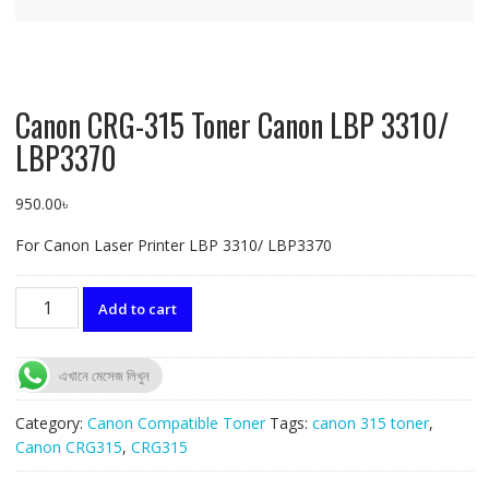
Canon CRG-315 Toner Canon LBP 3310/
LBP3370
950.00
৳
For Canon Laser Printer LBP 3310/ LBP3370
Canon
Add to cart
CRG-
315
Toner
এখানে মেসেজ লিখুন
Canon
LBP
Category:
Canon Compatible Toner
Tags:
canon 315 toner
,
3310/
Canon CRG315
,
CRG315
LBP3370