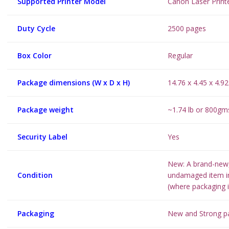
Supported Printer Model
Canon Laser Prin
Duty Cycle
2500 pages
Box Color
Regular
Package dimensions (W x D x H)
14.76 x 4.45 x 4.92
Package weight
~1.74 lb or 800gm
Security Label
Yes
New: A brand-new
Condition
undamaged item in 
(where packaging i
Packaging
New and Strong p