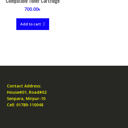
Compatible Toner Cartridge
700.00
৳
Add to cart
Contact Address:
House#01, Road#02
Senpara, Mirpur-10
Cell: 01789-110048