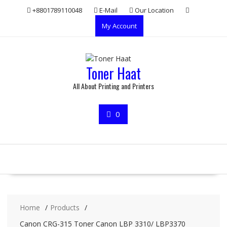
Skip
+8801789110048
E-Mail
Our Location
to
My Account
content
Toner Haat
All About Printing and Printers
0
Home
Products
Canon CRG-315 Toner Canon LBP 3310/ LBP3370