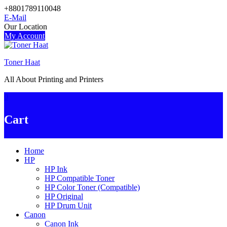
Skip
+8801789110048
to
E-Mail
content
Our Location
My Account
Toner Haat
All About Printing and Printers
0
Cart
Home
HP
HP Ink
HP Compatible Toner
HP Color Toner (Compatible)
HP Original
HP Drum Unit
Canon
Canon Ink