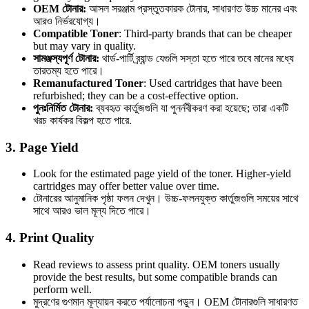
OEM টোনার:
আসল সরঞ্জাম প্রস্তুতকারক টোনার, সাধারণত উচ্চ মানের এবং
আরও নির্ভরযোগ্য।
Compatible Toner
: Third-party brands that can be cheaper
but may vary in quality.
সামঞ্জস্যপূর্ণ টোনার:
থার্ড-পার্টি ব্র্যান্ড যেগুলি সস্তা হতে পারে তবে মানের মধ্যে
তারতম্য হতে পারে।
Remanufactured Toner
: Used cartridges that have been
refurbished; they can be a cost-effective option.
পুনঃনির্মিত টোনার:
ব্যবহৃত কার্তুজগুলি যা পুনর্নবীকরণ করা হয়েছে; তারা একটি
খরচ কার্যকর বিকল্প হতে পারে.
3.
Page Yield
Look for the estimated page yield of the toner. Higher-yield
cartridges may offer better value over time.
টোনারের আনুমানিক পৃষ্ঠা ফলন দেখুন। উচ্চ-ফলনযুক্ত কার্তুজগুলি সময়ের সাথে
সাথে আরও ভাল মূল্য দিতে পারে।
4.
Print Quality
Read reviews to assess print quality. OEM toners usually
provide the best results, but some compatible brands can
perform well.
মুদ্রণের গুণমান মূল্যায়ন করতে পর্যালোচনা পড়ুন। OEM টোনারগুলি সাধারণত