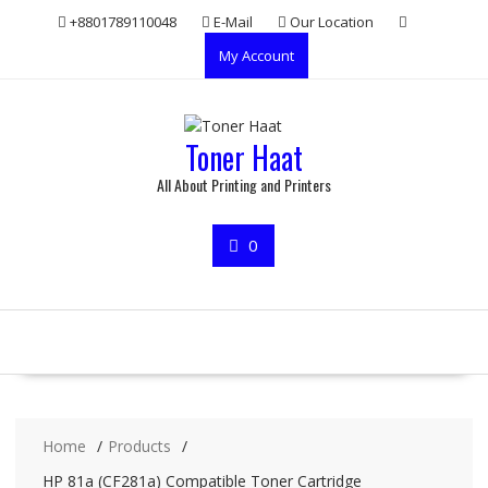
Skip
+8801789110048
E-Mail
Our Location
to
My Account
content
Toner Haat
All About Printing and Printers
0
Home
Products
HP 81a (CF281a) Compatible Toner Cartridge