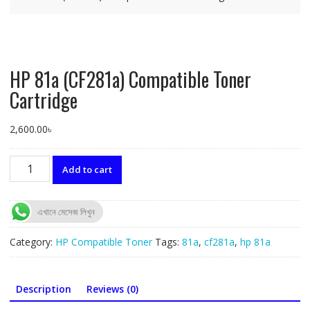
HP 81a (CF281a) Compatible Toner
Cartridge
2,600.00
৳
HP
Add to cart
81a
(CF281a)
Compatible
এখানে মেসেজ লিখুন
Toner
Cartridge
Category:
HP Compatible Toner
Tags:
81a
,
cf281a
,
hp 81a
quantity
Description
Reviews (0)