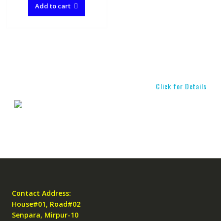
Add to cart
Click for Details
Contact Address:
House#01, Road#02
Senpara, Mirpur-10