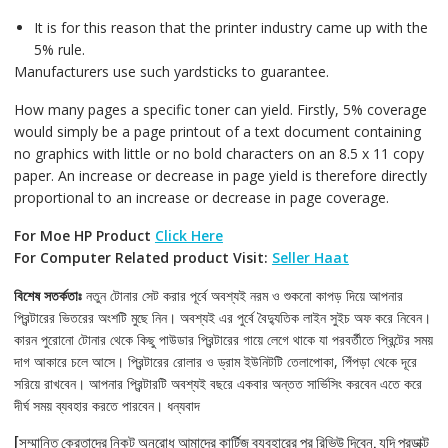
It is for this reason that the printer industry came up with the
5% rule.
Manufacturers use such yardsticks to guarantee.
How many pages a specific toner can yield. Firstly, 5% coverage
would simply be a page printout of a text document containing
no graphics with little or no bold characters on an 8.5 x 11 copy
paper. An increase or decrease in page yield is therefore directly
proportional to an increase or decrease in page coverage.
For Moe HP Product
Click Here
For Computer Related product Visit:
Seller Haat
বিশেষ সতর্কতাঃ
নতুন টোনার সেট করার পূর্বে অবশ্যই নরম ও শুকনো কাপড় দিয়ে আপনার
প্রিন্টারের ভিতরের অংশটি মুছে নিন। অবশ্যই এর পুর্বে বৈদ্যুতিক লাইন সুইচ অফ করে নিবেন।
কারন পুরোনো টোনার থেকে কিছু পাউডার প্রিন্টারের গায়ে লেগে থাকে যা পরবর্তীতে প্রিন্টের সময়
দাগ আকারে চলে আসে। প্রিন্টারের রোলার ও ড্রাম ইউনিটটি তেলাপোকা, পিঁপড়া থেকে দূরে
সরিয়ে রাখবেন। আপনার প্রিন্টারটি অবশ্যই বছরে একবার অন্তত সার্ভিসিং করবেন এতে করে
দীর্ঘ সময় ব্যবহার করতে পারবেন। ধন্যবাদ
[সম্মানিত ক্রেতাদের নিকট অনুরোধ আমাদের কার্টিজ ব্যবহারের পর রিভিউ দিবেন, যদি প্রডাক্ট