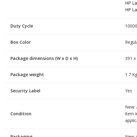
HP La
HP La
Duty Cycle
10000
Box Color
Regul
Package dimensions (W x D x H)
391 x
Package weight
1.7 K
Security Label
Yes
New: 
Condition
item i
applic
Packaging
New a