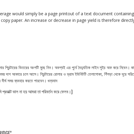
verage would simply be a page printout of a text document containing
 copy paper. An increase or decrease in page yield is therefore directl
র প্রিন্টারের ভিতরের অংশটি মুছে নিন। অবশ্যই এর পুর্বে বৈদ্যুতিক লাইন সুইচ অফ করে নিবেন। ক
টের সময় দাগ আকারে চলে আসে। প্রিন্টারের রোলার ও ড্রাম ইউনিটটি তেলাপোকা, পিঁপড়া থেকে দূরে সরি
দীর্ঘ সময় ব্যবহার করতে পারবেন। ধন্যবাদ
দি প্রডাক্ট ভাল না হয় আমরা তা পরিবর্তন করে ফেলব।]
RIDGE”