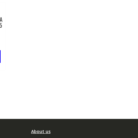
0A
5
About us