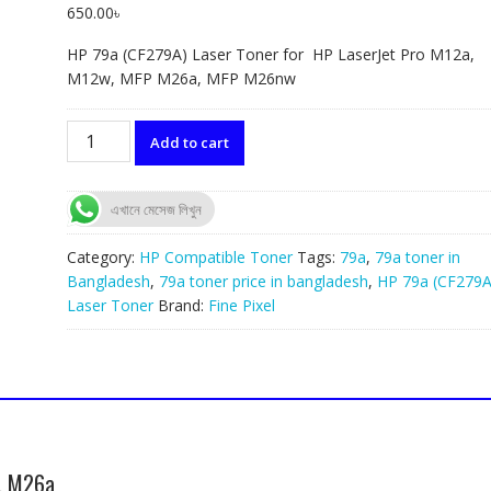
650.00
৳
HP 79a (CF279A) Laser Toner for HP LaserJet Pro M12a,
M12w, MFP M26a, MFP M26nw
79x/79a
Add to cart
Compatible
Toner
Cartridge
এখানে মেসেজ লিখুন
quantity
Category:
HP Compatible Toner
Tags:
79a
,
79a toner in
Bangladesh
,
79a toner price in bangladesh
,
HP 79a (CF279A
Laser Toner
Brand:
Fine Pixel
a, M26a