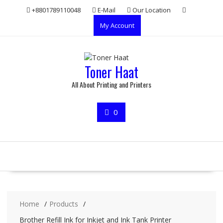
Skip
+8801789110048
E-Mail
Our Location
to
My Account
content
Toner Haat
All About Printing and Printers
0
Home
Products
Brother Refill Ink for Inkjet and Ink Tank Printer