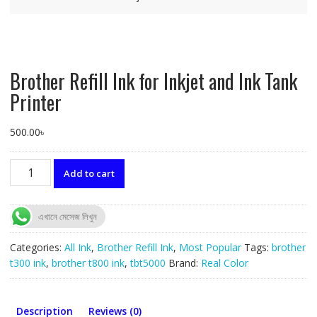
Brother Refill Ink for Inkjet and Ink Tank
Printer
500.00
৳
Brother
Add to cart
Refill
Ink
for
এখানে মেসেজ লিখুন
Inkjet
and
Categories:
All Ink
,
Brother Refill Ink
,
Most Popular
Tags:
brother
Ink
t300 ink
,
brother t800 ink
,
tbt5000
Brand:
Real Color
Tank
Printer
quantity
Description
Reviews (0)