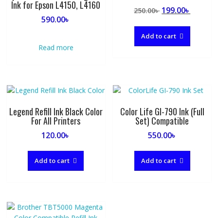
Ink for Epson L4150, L4160
Original
Curren
199.00
৳
250.00
৳
590.00
৳
price
price
was:
is:
Add to cart
250.00৳ .
199.00৳ 
Read more
Legend Refill Ink Black Color
Color Life GI-790 Ink (Full
For All Printers
Set) Compatible
120.00
৳
550.00
৳
Add to cart
Add to cart