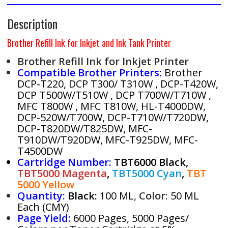
Description
Brother Refill Ink for Inkjet and Ink Tank Printer
Brother Refill Ink for Inkjet Printer
Compatible Brother Printers:
Brother
DCP-T220, DCP T300/ T310W , DCP-T420W,
DCP T500W/T510W , DCP T700W/T710W ,
MFC T800W , MFC T810W, HL-T4000DW,
DCP-520W/T700W, DCP-T710W/T720DW,
DCP-T820DW/T825DW, MFC-
T910DW/T920DW, MFC-T925DW, MFC-
T4500DW
Cartridge Number:
TBT6000 Black,
TBT5000 Magenta
,
TBT5000 Cyan
,
TBT
5000 Yellow
Quantity:
Black:
100 ML
,
Color
:
50 ML
Each (
C
M
Y
)
Page Yield:
6000 Pages, 5000 Pages/