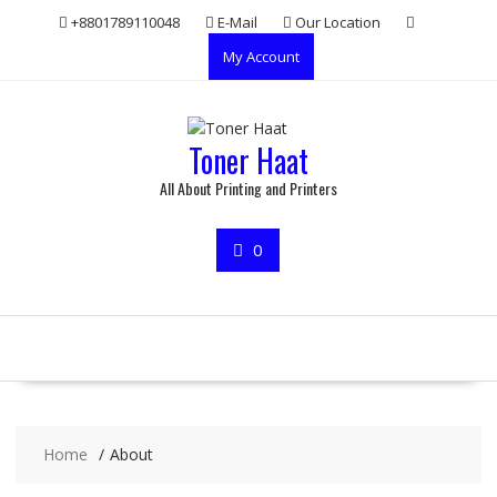
Skip
+8801789110048
E-Mail
Our Location
to
My Account
content
Toner Haat
All About Printing and Printers
0
Home
About