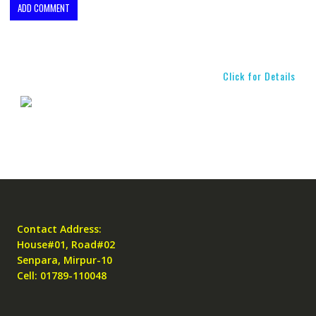
Click for Details
Contact Address:
House#01, Road#02
Senpara, Mirpur-10
Cell: 01789-110048