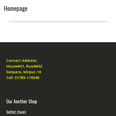
Homepage
Contact Address:
House#01, Road#02
Senpara, Mirpur-10
Cell: 01789-110048
Our Another Shop
Seller Haat