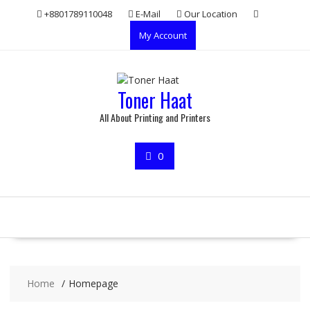
Skip
+8801789110048
E-Mail
Our Location
to
My Account
content
Toner Haat
All About Printing and Printers
0
Home
Homepage